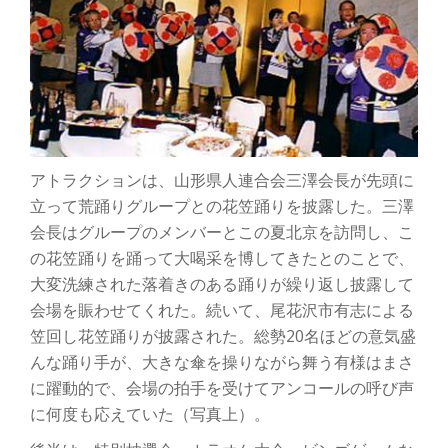
アトラクションは、山形県人連合会三澤会長が先頭に
立って荒踊りグループとの花笠踊りを披露した。三澤
会長はグループのメンバーとこの夏北京を訪問し、こ
の花笠踊りを踊って大喝采を博してきたとのことで、
大変洗練された落着きのある踊りが繰り返し披露して
会場を賑わせてくれた。続いて、尾花沢市有志による
笠回し花笠踊りが披露された。総勢20名ほどの意気盛
んな踊り手が、大きな傘を操りながら舞う有様はまさ
に躍動的で、会場の拍手を受けてアンコールの呼び声
に何度も応えていた（写真上）。