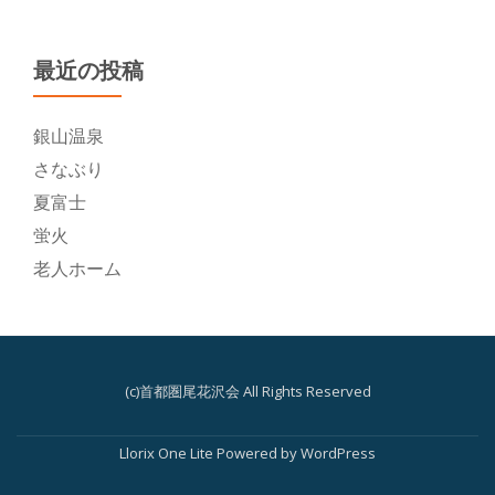
最近の投稿
銀山温泉
さなぶり
夏富士
蛍火
老人ホーム
(c)首都圏尾花沢会 All Rights Reserved
第
Llorix One Lite
Powered by
WordPress
2