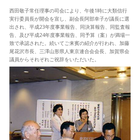
西田敬子常任理事の司会により、午後1時に大類信行
実行委員長が開会を宣し、副会長阿部幸子が議長に選
出され、平成23年度事業報告、同決算報告、同監査報
告、及び平成24年度事業報告、同予算（案）が満場一
致で承認された。続いてご来賓の紹介が行われ、加藤
尾花沢市長、三澤山形県人東京連合会会長、加賀県会
議員からそれぞれご祝辞をいただいた。