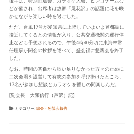
後半は、特別抽選会、カラオケ大会、ビンゴゲームな
どが催され、出席者は故郷「尾花沢」の話題に花を咲
かせながら楽しい時を過ごした。
ただ、台風17号が愛知県に上陸していよいよ首都圏に
接近してくるとの情報が入り、公共交通機関の運行停
止なども予想されるので、午後4時40分頃に東海林常
任理事が閉会の挨拶を述べて、盛会裡に懇親会を終了
した。
なお、時間の関係から歌い足りなかった方々のために
二次会場を設営して有志の参加を呼び掛けたところ、
17名が参加し懇談とカラオケを暫しの間楽しんだ。
[副会長 大類信行（芦沢）記]
カテゴリー:
総会・懇親会報告