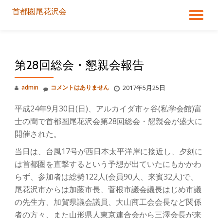
首都圏尾花沢会
ナ
コ
ン
ビ
テ
ン
第28回総会・懇親会報告
ゲ
ツ
へ
ス
ー
admin
コメントはありません
2017年5月25日
キ
ッ
平成24年9月30日(日)、アルカイダ市ヶ谷(私学会館)富
シ
プ
士の間で首都圏尾花沢会第28回総会・懇親会が盛大に
開催された。
ョ
当日は、台風17号が西日本太平洋岸に接近し、夕刻に
ン
は首都圏を直撃するという予想が出ていたにもかかわ
らず、参加者は総勢122人(会員90人、来賓32人)で、
を
尾花沢市からは加藤市長、菅根市議会議長はじめ市議
の先生方、加賀県議会議員、大山商工会会長など関係
切
者の方々、また山形県人東京連合会から三澤会長が来