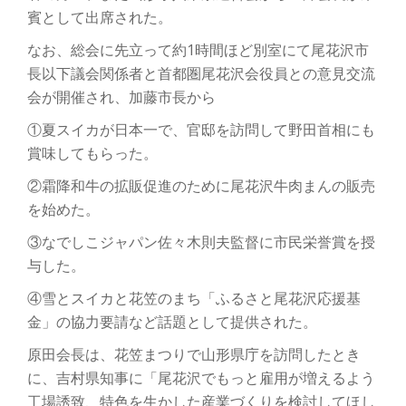
賓として出席された。
り
なお、総会に先立って約1時間ほど別室にて尾花沢市
替
長以下議会関係者と首都圏尾花沢会役員との意見交流
会が開催され、加藤市長から
え
①夏スイカが日本一で、官邸を訪問して野田首相にも
賞味してもらった。
②霜降和牛の拡販促進のために尾花沢牛肉まんの販売
を始めた。
③なでしこジャパン佐々木則夫監督に市民栄誉賞を授
与した。
④雪とスイカと花笠のまち「ふるさと尾花沢応援基
金」の協力要請など話題として提供された。
原田会長は、花笠まつりで山形県庁を訪問したとき
に、吉村県知事に「尾花沢でもっと雇用が増えるよう
工場誘致、特色を生かした産業づくりを検討してほし