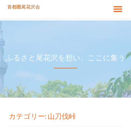
首都圏尾花沢会
ナ
コ
ン
ビ
テ
ン
ゲ
ツ
へ
ス
ー
ふるさと尾花沢を想い、ここに集う
キ
ッ
シ
プ
ョ
ン
を
カテゴリー:
山刀伐峠
切