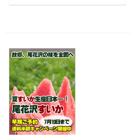
き
を
読
む
銀
山
温
泉