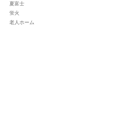
夏富士
蛍火
老人ホーム
(c)首都圏尾花沢会 All Rights Reserved